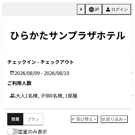
今すぐ予約
客室
Rooms
シンプルモダンなデザインで心地よいステイを。
全客室 宿泊者専用Wifi