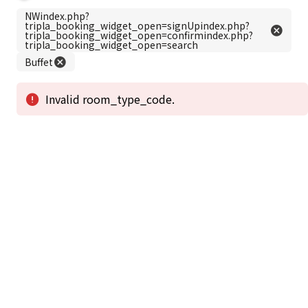
この公式ホームページからのご予約が「最低価格」であることを保証いたし
ます。
新着情報
2026年1月2日から1月4日工事の為休館致しま
2025/08/11
す。
新着情報一覧
3
アクセスで選ばれる
つのポイント