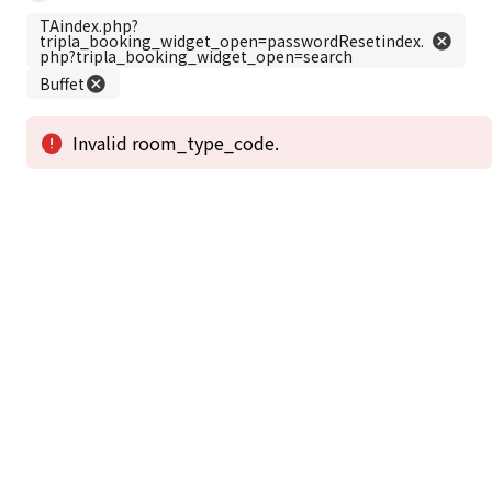
この公式ホームページからのご予約が「最低価格」であることを保証いたし
ます。
新着情報
2026年1月2日から1月4日工事の為休館致しま
2025/08/11
す。
新着情報一覧
3
アクセスで選ばれる
つのポイント