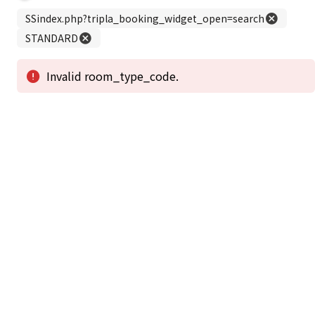
この公式ホームページからのご予約が「最低価格」であることを保証いたし
ます。
新着情報
2026年1月2日から1月4日工事の為休館致しま
2025/08/11
す。
新着情報一覧
3
アクセスで選ばれる
つのポイント