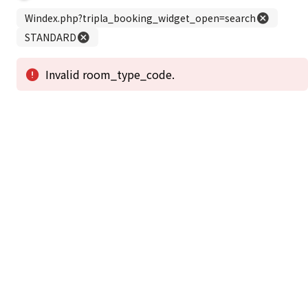
この公式ホームページからのご予約が「最低価格」であることを保証いたし
ます。
新着情報
2026年1月2日から1月4日工事の為休館致しま
2025/08/11
す。
新着情報一覧
3
アクセスで選ばれる
つのポイント