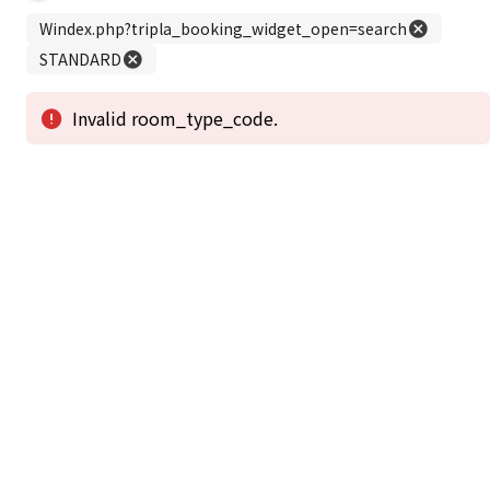
この公式ホームページからのご予約が「最低価格」であることを保証いたし
ます。
新着情報
2026年1月2日から1月4日工事の為休館致しま
2025/08/11
す。
新着情報一覧
3
アクセスで選ばれる
つのポイント