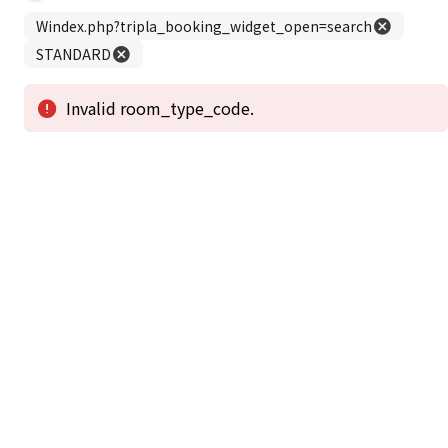
この公式ホームページからのご予約が「最低価格」であることを保証いたし
ます。
新着情報
2026年1月2日から1月4日工事の為休館致しま
2025/08/11
す。
新着情報一覧
3
アクセスで選ばれる
つのポイント