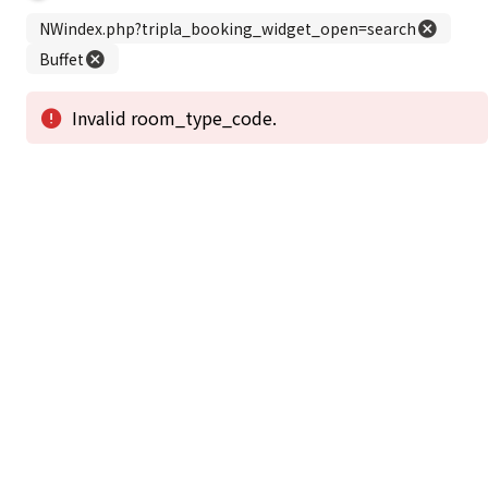
この公式ホームページからのご予約が「最低価格」であることを保証いたし
ます。
新着情報
2026年1月2日から1月4日工事の為休館致しま
2025/08/11
す。
新着情報一覧
3
アクセスで選ばれる
つのポイント