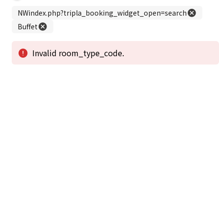
この公式ホームページからのご予約が「最低価格」であることを保証いたし
ます。
新着情報
2026年1月2日から1月4日工事の為休館致しま
2025/08/11
す。
新着情報一覧
3
アクセスで選ばれる
つのポイント