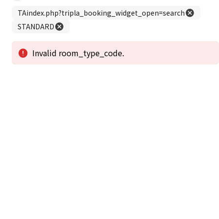
この公式ホームページからのご予約が「最低価格」であることを保証いたし
ます。
新着情報
2026年1月2日から1月4日工事の為休館致しま
2025/08/11
す。
新着情報一覧
3
アクセスで選ばれる
つのポイント