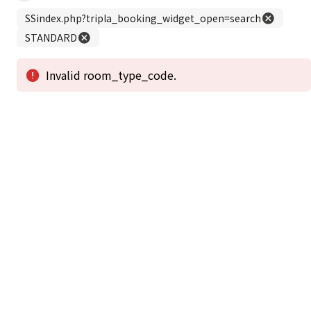
この公式ホームページからのご予約が「最低価格」であることを保証いたし
ます。
新着情報
2026年1月2日から1月4日工事の為休館致しま
2025/08/11
す。
新着情報一覧
3
アクセスで選ばれる
つのポイント