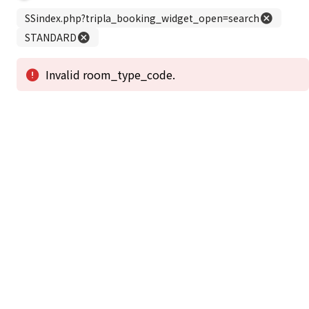
この公式ホームページからのご予約が「最低価格」であることを保証いたし
ます。
新着情報
2026年1月2日から1月4日工事の為休館致しま
2025/08/11
す。
新着情報一覧
3
アクセスで選ばれる
つのポイント