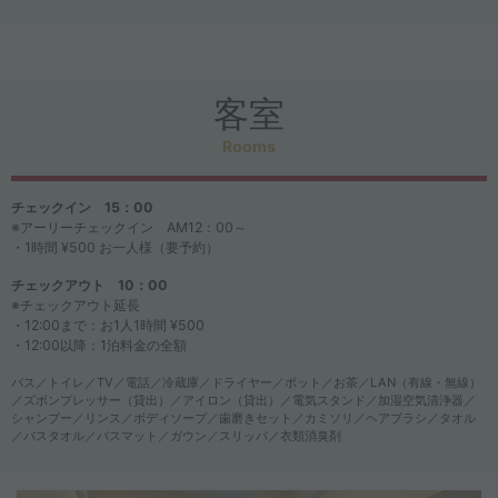
客室
Rooms
チェックイン 15：00
※アーリーチェックイン AM12：00～
・1時間 ¥500 お一人様（要予約）
チェックアウト 10：00
※チェックアウト延長
・12:00まで：お1人1時間 ¥500
・12:00以降：1泊料金の全額
バス／トイレ／TV／電話／冷蔵庫／ドライヤー／ポット／お茶／LAN（有線・無線）
／ズボンプレッサー（貸出）／アイロン（貸出）／電気スタンド／加湿空気清浄器／
シャンプー／リンス／ボディソープ／歯磨きセット／カミソリ／ヘアブラシ／タオル
／バスタオル／バスマット／ガウン／スリッパ／衣類消臭剤