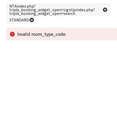
この公式ホームページからのご予約が「最低価格」であることを保証いたし
ます。
新着情報
2026年1月2日から1月4日工事の為休館致しま
2025/08/11
す。
新着情報一覧
3
アクセスで選ばれる
つのポイント