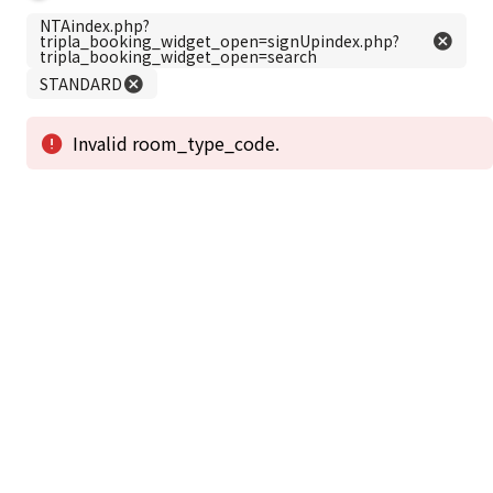
この公式ホームページからのご予約が「最低価格」であることを保証いたし
ます。
新着情報
2026年1月2日から1月4日工事の為休館致しま
2025/08/11
す。
新着情報一覧
3
アクセスで選ばれる
つのポイント