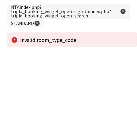
この公式ホームページからのご予約が「最低価格」であることを保証いたし
ます。
新着情報
2026年1月2日から1月4日工事の為休館致しま
2025/08/11
す。
新着情報一覧
3
アクセスで選ばれる
つのポイント