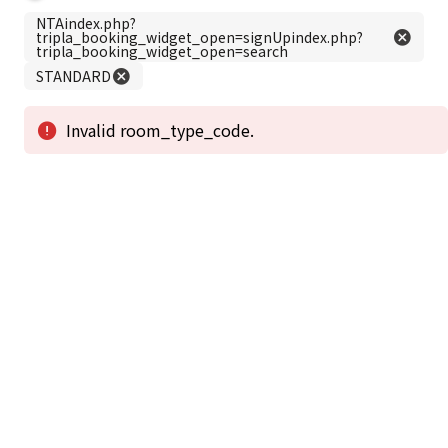
この公式ホームページからのご予約が「最低価格」であることを保証いたし
ます。
新着情報
2026年1月2日から1月4日工事の為休館致しま
2025/08/11
す。
新着情報一覧
3
アクセスで選ばれる
つのポイント