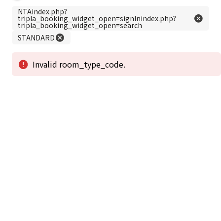
この公式ホームページからのご予約が「最低価格」であることを保証いたし
ます。
新着情報
2026年1月2日から1月4日工事の為休館致しま
2025/08/11
す。
新着情報一覧
3
アクセスで選ばれる
つのポイント