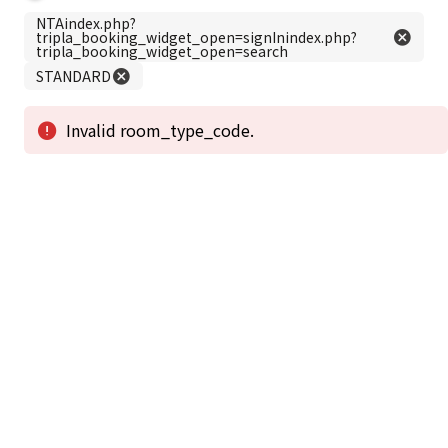
この公式ホームページからのご予約が「最低価格」であることを保証いたし
ます。
新着情報
2026年1月2日から1月4日工事の為休館致しま
2025/08/11
す。
新着情報一覧
3
アクセスで選ばれる
つのポイント