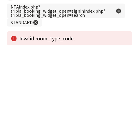
この公式ホームページからのご予約が「最低価格」であることを保証いたし
ます。
新着情報
2026年1月2日から1月4日工事の為休館致しま
2025/08/11
す。
新着情報一覧
3
アクセスで選ばれる
つのポイント