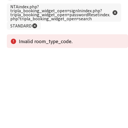
この公式ホームページからのご予約が「最低価格」であることを保証いたし
ます。
新着情報
2026年1月2日から1月4日工事の為休館致しま
2025/08/11
す。
新着情報一覧
3
アクセスで選ばれる
つのポイント