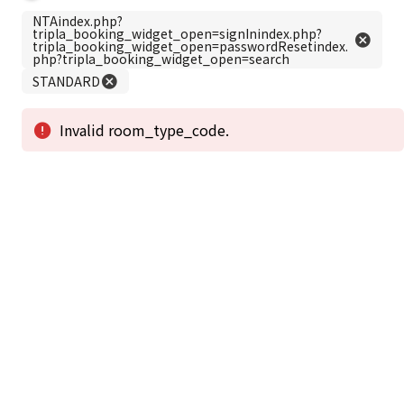
この公式ホームページからのご予約が「最低価格」であることを保証いたし
ます。
新着情報
2026年1月2日から1月4日工事の為休館致しま
2025/08/11
す。
新着情報一覧
3
アクセスで選ばれる
つのポイント