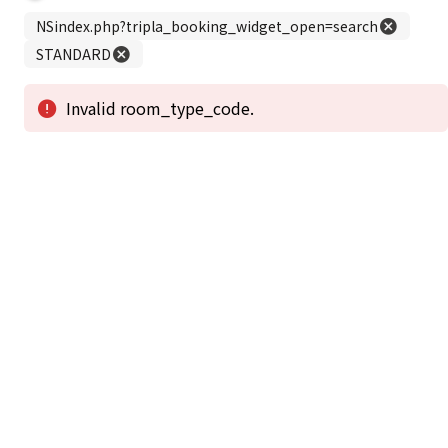
この公式ホームページからのご予約が「最低価格」であることを保証いたし
ます。
新着情報
2026年1月2日から1月4日工事の為休館致しま
2025/08/11
す。
新着情報一覧
3
アクセスで選ばれる
つのポイント