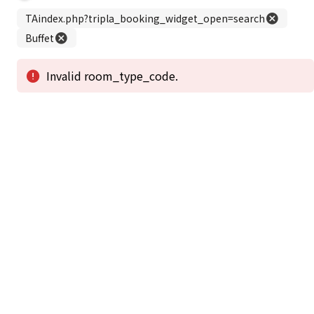
この公式ホームページからのご予約が「最低価格」であることを保証いたし
ます。
新着情報
2026年1月2日から1月4日工事の為休館致しま
2025/08/11
す。
新着情報一覧
3
アクセスで選ばれる
つのポイント