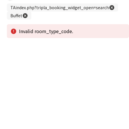
この公式ホームページからのご予約が「最低価格」であることを保証いたし
ます。
新着情報
2026年1月2日から1月4日工事の為休館致しま
2025/08/11
す。
新着情報一覧
3
アクセスで選ばれる
つのポイント