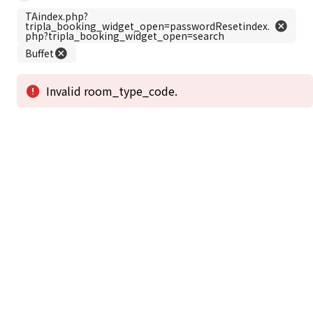
この公式ホームページからのご予約が「最低価格」であることを保証いたし
ます。
新着情報
2026年1月2日から1月4日工事の為休館致しま
2025/08/11
す。
新着情報一覧
3
アクセスで選ばれる
つのポイント