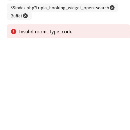
この公式ホームページからのご予約が「最低価格」であることを保証いたし
ます。
新着情報
2026年1月2日から1月4日工事の為休館致しま
2025/08/11
す。
新着情報一覧
3
アクセスで選ばれる
つのポイント