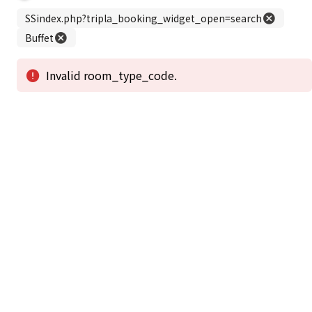
この公式ホームページからのご予約が「最低価格」であることを保証いたし
ます。
新着情報
2026年1月2日から1月4日工事の為休館致しま
2025/08/11
す。
新着情報一覧
3
アクセスで選ばれる
つのポイント