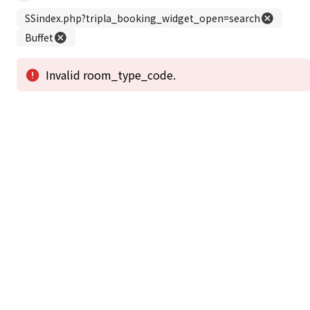
この公式ホームページからのご予約が「最低価格」であることを保証いたし
ます。
新着情報
2026年1月2日から1月4日工事の為休館致しま
2025/08/11
す。
新着情報一覧
3
アクセスで選ばれる
つのポイント