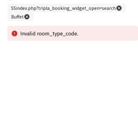
この公式ホームページからのご予約が「最低価格」であることを保証いたし
ます。
新着情報
2026年1月2日から1月4日工事の為休館致しま
2025/08/11
す。
新着情報一覧
3
アクセスで選ばれる
つのポイント