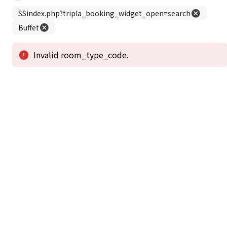
この公式ホームページからのご予約が「最低価格」であることを保証いたし
ます。
新着情報
2026年1月2日から1月4日工事の為休館致しま
2025/08/11
す。
新着情報一覧
3
アクセスで選ばれる
つのポイント