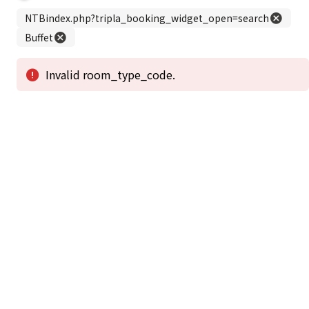
この公式ホームページからのご予約が「最低価格」であることを保証いたし
ます。
新着情報
2026年1月2日から1月4日工事の為休館致しま
2025/08/11
す。
新着情報一覧
3
アクセスで選ばれる
つのポイント