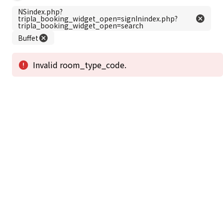
この公式ホームページからのご予約が「最低価格」であることを保証いたし
ます。
新着情報
2026年1月2日から1月4日工事の為休館致しま
2025/08/11
す。
新着情報一覧
3
アクセスで選ばれる
つのポイント