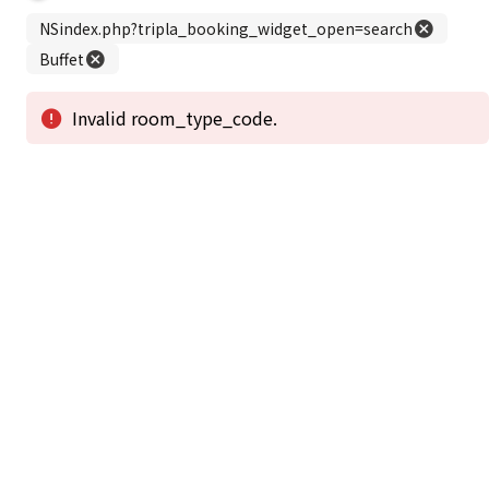
この公式ホームページからのご予約が「最低価格」であることを保証いたし
ます。
新着情報
2026年1月2日から1月4日工事の為休館致しま
2025/08/11
す。
新着情報一覧
3
アクセスで選ばれる
つのポイント